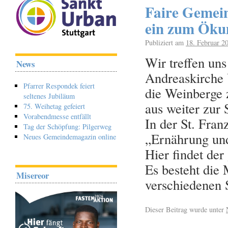
Faire Gemei
ein zum Öku
Publiziert am
18. Februar 2
Wir treffen un
News
Andreaskirche
Pfarrer Respondek feiert
die Weinberge 
seltenes Jubiläum
aus weiter zur 
75. Weihetag gefeiert
Vorabendmesse entfällt
In der St. Fran
Tag der Schöpfung: Pilgerweg
„Ernährung un
Neues Gemeindemagazin online
Hier findet der
Es besteht die 
Misereor
verschiedenen 
Dieser Beitrag wurde unter