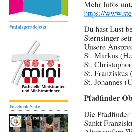
Mehr Infos unt
https://www.ste
#minisgeradejetzt
Du hast Lust b
Sternsinger sei
Unsere Ansprec
St. Markus (He
St. Christopho
St. Franziskus
St. Johannes (
Pfadfinder O
Facebook Seite
Die Pfadfinder
Sankt Franzisku
Altersstufen: W