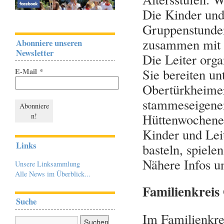
Die Kinder und
Gruppenstunden
zusammen mit d
Abonniere unseren
Newsletter
Die Leiter org
Sie bereiten u
E-Mail
*
Obertürkheimer
stammeseigene
Hüttenwochenend
Kinder und Lei
Links
basteln, spiele
Nähere Infos u
Unsere Linksammlung
Alle News im Überblick...
Familienkreis
Suche
Im Familienkrei