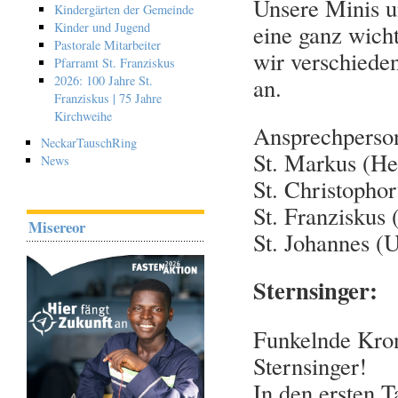
Unsere Minis un
Kindergärten der Gemeinde
Kinder und Jugend
eine ganz wich
Pastorale Mitarbeiter
wir verschiede
Pfarramt St. Franziskus
2026: 100 Jahre St.
an.
Franziskus | 75 Jahre
Kirchweihe
Ansprechperson
NeckarTauschRing
St. Markus (He
News
St. Christopho
St. Franziskus
Misereor
St. Johannes (
Sternsinger:
Funkelnde Kron
Sternsinger!
In den ersten T