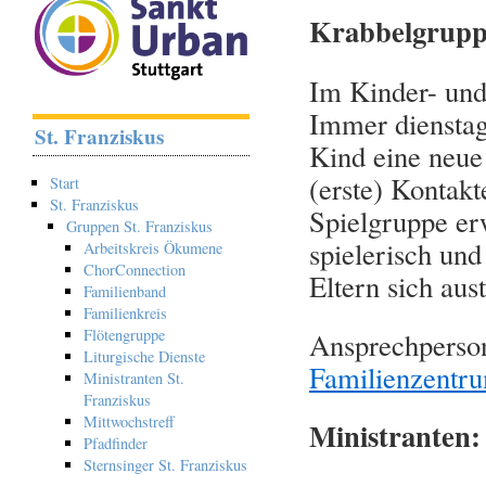
Krabbelgrupp
Im Kinder- und
Immer dienstag
St. Franziskus
Kind eine neue
(erste) Kontakt
Start
St. Franziskus
Spielgruppe er
Gruppen St. Franziskus
spielerisch un
Arbeitskreis Ökumene
ChorConnection
Eltern sich au
Familienband
Familienkreis
Flötengruppe
Ansprechperson
Liturgische Dienste
Familienzentr
Ministranten St.
Franziskus
Mittwochstreff
Ministranten:
Pfadfinder
Sternsinger St. Franziskus