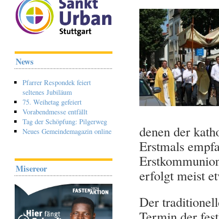
News
Pfarrer Respondek feiert
seltenes Jubiläum
75. Weihetag gefeiert
Vorabendmesse entfällt
Tag der Schöpfung: Pilgerweg
denen der katho
Neues Gemeindemagazin online
Erstmals empfa
Erstkommunion 
Misereor
erfolgt meist e
Der traditionel
Termin der fes