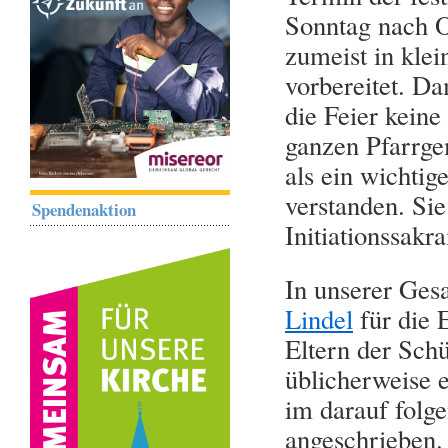
Sonntag nach O
zumeist in kle
vorbereitet. Da
die Feier keine
ganzen Pfarrg
als ein wichtig
verstanden. Si
Spendenaktion
Initiationssak
In unserer Ges
Lindel
für die 
Eltern der Sch
üblicherweise 
im darauf folg
angeschrieben.