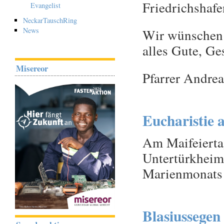
Friedrichshafe
Evangelist
NeckarTauschRing
Wir wünschen 
News
alles Gute, Ge
Misereor
Pfarrer Andrea
Eucharistie 
Am Maifeiertag
Untertürkheim 
Marienmonats
Blasiussegen