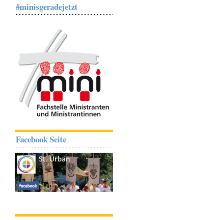
#minisgeradejetzt
Facebook Seite