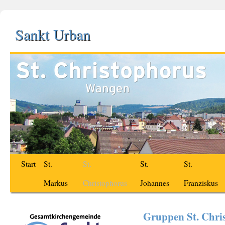
Sankt Urban
Start
St.
St.
St.
St.
Markus
Christophorus
Johannes
Franziskus
Gruppen St. Chri