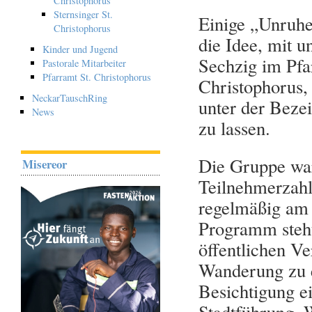
Christophorus
Sternsinger St.
Einige „Unruhes
Christophorus
die Idee, mit u
Kinder und Jugend
Sechzig im Pfa
Pastorale Mitarbeiter
Pfarramt St. Christophorus
Christophorus,
NeckarTauschRing
unter der Bez
News
zu lassen.
Die Gruppe war 
Misereor
Teilnehmerzahl
regelmäßig am
Programm steht
öffentlichen Ve
Wanderung zu e
Besichtigung e
Stadtführung. W