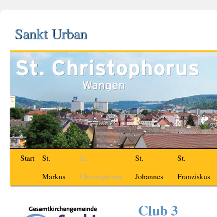
Sankt Urban
Start
St.
St.
St.
St.
Markus
Christophorus
Johannes
Franziskus
Club 3