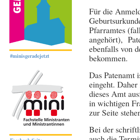
Für die Anmeld
Geburtsurkunde
Pfarramtes (fal
angehört), Pat
ebenfalls von d
#minisgeradejetzt
bekommen.
Das Patenamt is
eingeht. Daher
dieses Amt aus
in wichtigen F
zur Seite stehe
Bei der schrif
auch die Termi