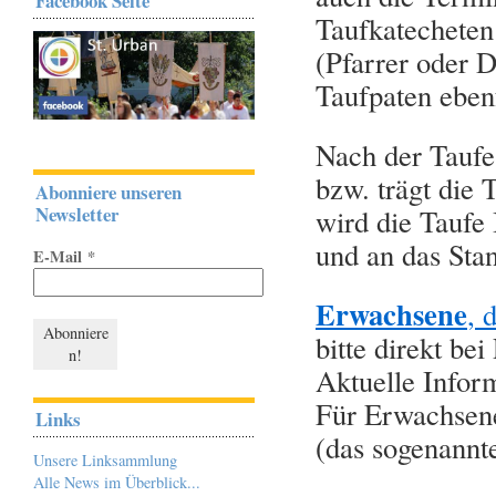
Facebook Seite
Taufkatecheten
(Pfarrer oder 
Taufpaten ebenf
Nach der Taufe
bzw. trägt die
Abonniere unseren
Newsletter
wird die Taufe
und an das Sta
E-Mail
*
Erwachsene
, 
bitte direkt be
Aktuelle Inform
Für Erwachsene
Links
(das sogenannt
Unsere Linksammlung
Alle News im Überblick...