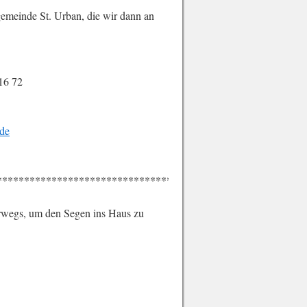
emeinde St. Urban, die wir dann an
16 72
nde
********************************************************
erwegs, um den Segen ins Haus zu