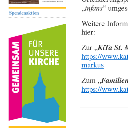
infans
„
“ umgese
Spendenaktion
Weitere Inform
hier:
KiTa St.
Zur „
https://www.kat
markus
Familie
Zum „
https://www.kat