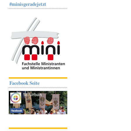
#minisgeradejetzt
Facebook Seite