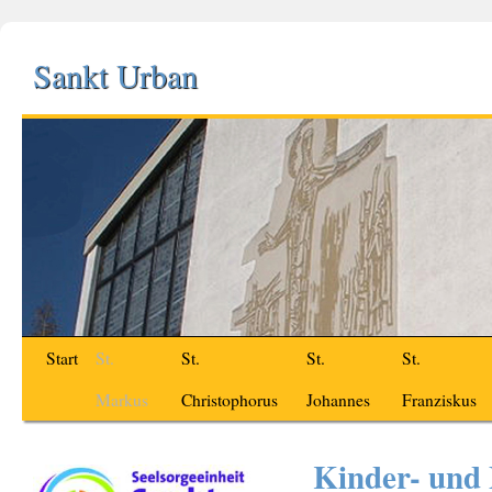
Sankt Urban
Start
St.
St.
St.
St.
Markus
Christophorus
Johannes
Franziskus
Kinder- und