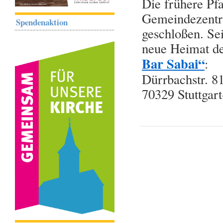
Die frühere Pf
Gemeindezentr
Spendenaktion
geschloßen. Sei
neue Heimat d
Bar Sabai“
:
Dürrbachstr. 8
70329 Stuttgar