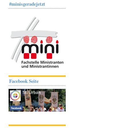
#minisgeradejetzt
Facebook Seite