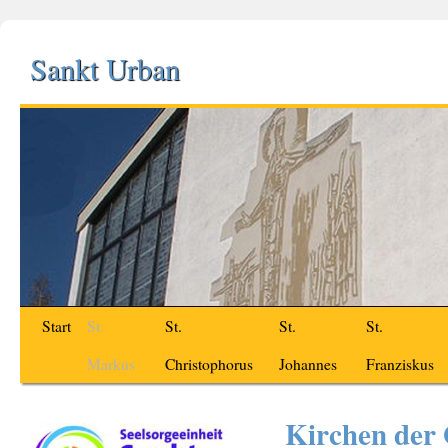
Sankt Urban
Start
St.
St.
St.
St.
Markus
Christophorus
Johannes
Franziskus
Kirchen der