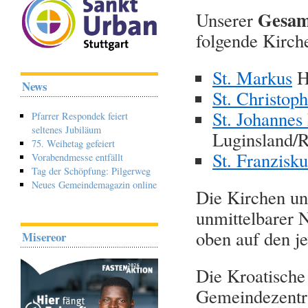
Gesam
Unserer
folgende Kirch
St. Markus
H
News
St. Christop
St. Johannes
Pfarrer Respondek feiert
seltenes Jubiläum
Luginsland/
75. Weihetag gefeiert
St. Franzisku
Vorabendmesse entfällt
Tag der Schöpfung: Pilgerweg
Neues Gemeindemagazin online
Die Kirchen un
unmittelbarer 
oben auf den j
Misereor
Die Kroatische
Gemeindezentr