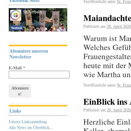
Facebook Seite
Veröffentlicht unter
St. Fran
Maiandachten
Publiziert am
28. April 202
Warum ist Mari
Welches Gefühl
Abonniere unseren
Frauengestalt
Newsletter
heute mit der 
E-Mail
*
wie Martha u
Veröffentlicht unter
St. Fran
EinBlick ins
Publiziert am
20. April 202
Links
Herzliche Ein
Unsere Linksammlung
Alle News im Überblick...
Keller, ehema