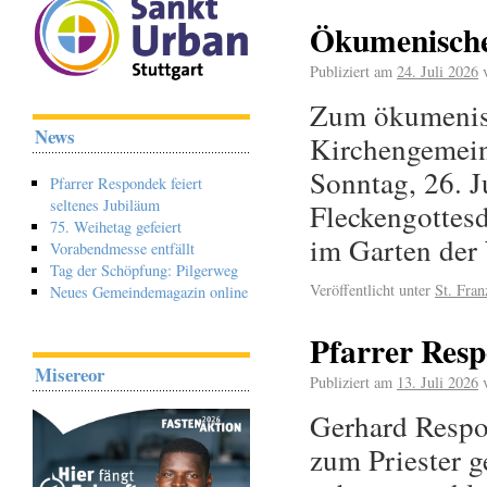
Ökumenische
Publiziert am
24. Juli 2026
Zum ökumenisc
News
Kirchengemei
Sonntag, 26. 
Pfarrer Respondek feiert
seltenes Jubiläum
Fleckengottesd
75. Weihetag gefeiert
im Garten de
Vorabendmesse entfällt
Tag der Schöpfung: Pilgerweg
Veröffentlicht unter
St. Fran
Neues Gemeindemagazin online
Pfarrer Resp
Misereor
Publiziert am
13. Juli 2026
Gerhard Respo
zum Priester g