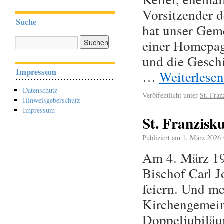
Vorsitzender 
Suche
hat unser Geme
einer Homepage
und die Geschi
Impressum
…
Weiterlese
Datenschutz
Veröffentlicht unter
St. Fran
Hinweisgeberschutz
Impressum
St. Franzisk
Publiziert am
1. März 2026
Am 4. März 19
Bischof Carl J
feiern. Und m
Kirchengemeind
Doppeljubiläu