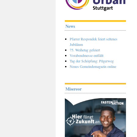
News
Pfarrer Respondek feiert seltenes
Jubiläum
75. Weihetag gefeiert
Vorabendmesse entfällt
Tag der Schöpfung: Pilgerweg
Neues Gemeindemagazin online
Misereor