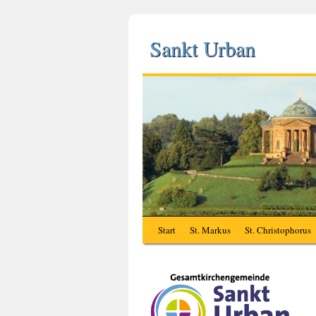
Sankt Urban
Start
St. Markus
St. Christophorus