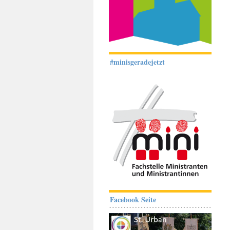
#minisgeradejetzt
Facebook Seite