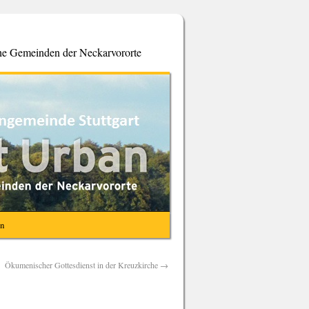
che Gemeinden der Neckarvororte
en
Ökumenischer Gottesdienst in der Kreuzkirche
→