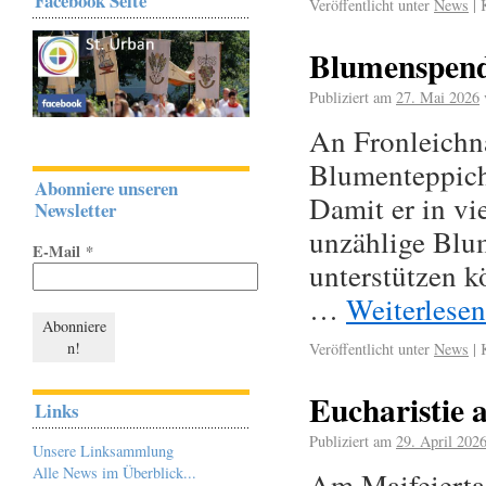
Facebook Seite
Veröffentlicht unter
News
|
Blumenspend
Publiziert am
27. Mai 2026
An Fronleichn
Blumenteppich 
Abonniere unseren
Damit er in vi
Newsletter
unzählige Blu
E-Mail
*
unterstützen k
…
Weiterlese
Veröffentlicht unter
News
|
Eucharistie 
Links
Publiziert am
29. April 202
Unsere Linksammlung
Alle News im Überblick...
Am Maifeiertag