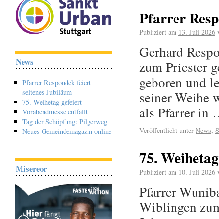
Pfarrer Resp
Publiziert am
13. Juli 2026
Gerhard Respo
News
zum Priester g
geboren und le
Pfarrer Respondek feiert
seltenes Jubiläum
seiner Weihe w
75. Weihetag gefeiert
als Pfarrer in
Vorabendmesse entfällt
Tag der Schöpfung: Pilgerweg
Veröffentlicht unter
News
,
S
Neues Gemeindemagazin online
75. Weihetag 
Misereor
Publiziert am
10. Juli 2026
Pfarrer Wunib
Wiblingen zum