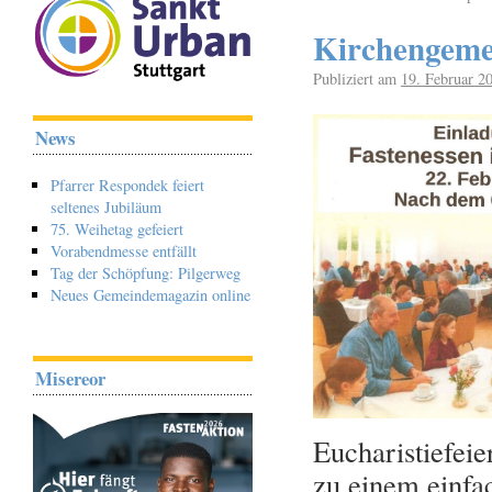
Kirchengemei
Publiziert am
19. Februar 2
News
Pfarrer Respondek feiert
seltenes Jubiläum
75. Weihetag gefeiert
Vorabendmesse entfällt
Tag der Schöpfung: Pilgerweg
Neues Gemeindemagazin online
Misereor
Eucharistiefeie
zu einem einf