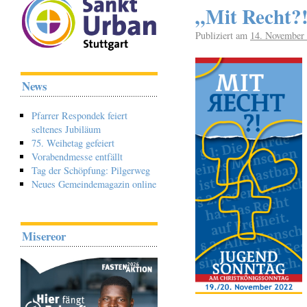
„Mit Recht?!
Publiziert am
14. November
News
Pfarrer Respondek feiert
seltenes Jubiläum
75. Weihetag gefeiert
Vorabendmesse entfällt
Tag der Schöpfung: Pilgerweg
Neues Gemeindemagazin online
Misereor