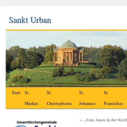
Sankt Urban
Start
St.
St.
St.
St.
Markus
Christophorus
Johannes
Franziskus
„Vom Amen in der Kirc
←