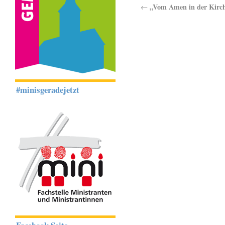
„Vom Amen in der Kirc
←
#minisgeradejetzt