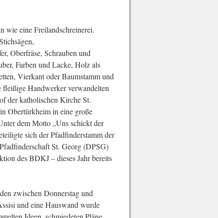
n wie eine Freilandschreinerei.
Stichsägen,
fer, Oberfräse, Schrauben und
ber, Farben und Lacke, Holz als
aletten, Vierkant oder Baumstamm und
 fleißige Handwerker verwandelten
f der katholischen Kirche St.
 in Obertürkheim in eine große
 Unter dem Motto „Uns schickt der
eiligte sich der Pfadfinderstamm der
Pfadfinderschaft St. Georg (DPSG)
tion des BDKJ – dieses Jahr bereits
anden zwischen Donnerstag und
n Assisi und eine Hauswand wurde
melten Ideen, schmiedeten Pläne,