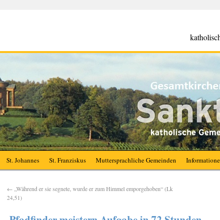
katholis
St. Johannes
St. Franziskus
Muttersprachliche Gemeinden
Information
←
„Während er sie segnete, wurde er zum Himmel emporgehoben“ (Lk
24,51)
Pfadfinder meistern Aufgabe in 72 Stunden