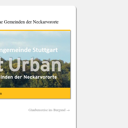
che Gemeinden der Neckarvororte
en
Glaubensreise ins Burgund
→