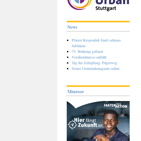
News
Pfarrer Respondek feiert seltenes
Jubiläum
75. Weihetag gefeiert
Vorabendmesse entfällt
Tag der Schöpfung: Pilgerweg
Neues Gemeindemagazin online
Misereor