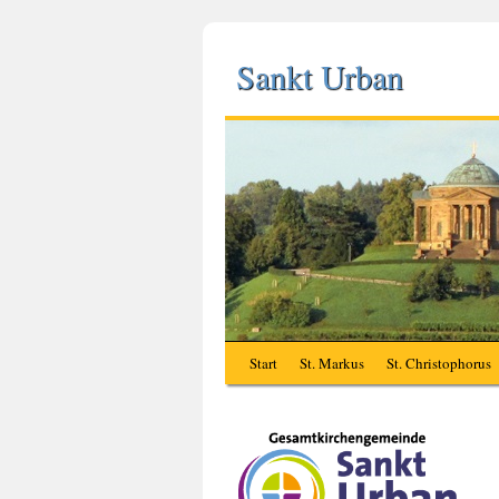
Sankt Urban
Start
St. Markus
St. Christophorus