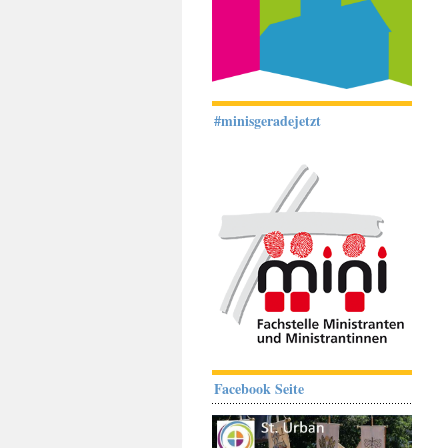
#minisgeradejetzt
Facebook Seite