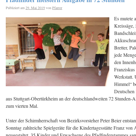
Publiziert am
29. Mai 2019
von
Pfarrer
Es mutete a
Kreissäge, 
Bandschlei
Akkuschrau
Bretter, P
jede Menge
den Innenho
Franziskus
Werkstatt.
Himmel“ bet
Deutschen 
aus Stuttgart-Obertürkheim an der deutschlandweiten 72 Stunden-Ak
zum vierten Mal.
Unter der Schirmherrschaft von Bezirksvorsteher Peter Beier entst
Sonntag zahlreiche Spielgeräte für die Kindertagesstätte Franz vo
neugestaltet. 35 Kinder und Erwachsene des Pfadfinderstammes sam