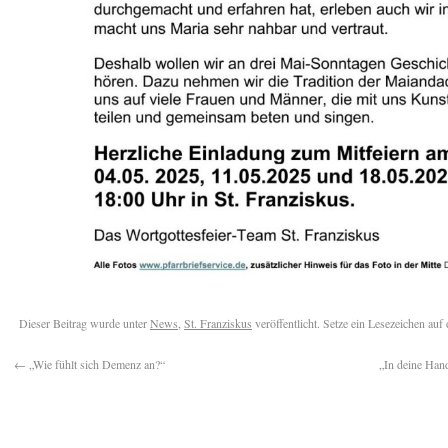
Dieser Beitrag wurde unter
News
,
St. Franziskus
veröffentlicht. Setze ein Lesezeichen auf
←
„Wie fühlt sich Demenz an?“
„In deine Hand