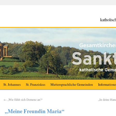
katholis
St. Johannes
St. Franziskus
Muttersprachliche Gemeinden
Information
←
„Wie fühlt sich Demenz an?“
„In deine Hand
„Meine Freundin Maria“