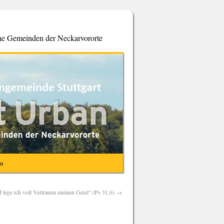
che Gemeinden der Neckarvororte
en
 lege ich voll Vertrauen meinen Geist“ (Ps 31,6)
→