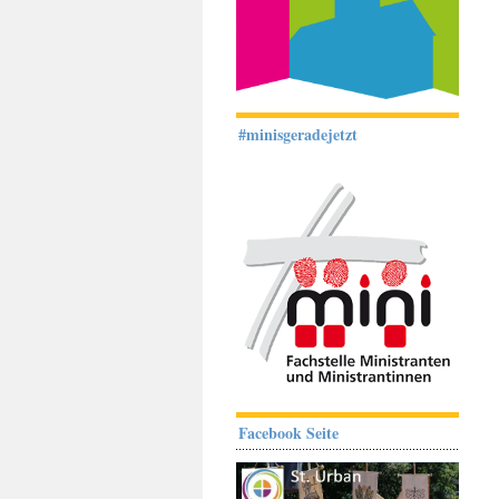
#minisgeradejetzt
Facebook Seite