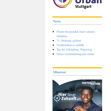
News
Pfarrer Respondek feiert seltenes
Jubiläum
75. Weihetag gefeiert
Vorabendmesse entfällt
Tag der Schöpfung: Pilgerweg
Neues Gemeindemagazin online
Misereor