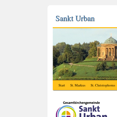
Sankt Urban
Start
St. Markus
St. Christophorus