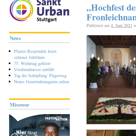
„Hochfest de
Fronleichnam
Publiziert am
4. Juni 2021
v
News
Pfarrer Respondek feiert
seltenes Jubiläum
75. Weihetag gefeiert
Vorabendmesse entfällt
Tag der Schöpfung: Pilgerweg
Neues Gemeindemagazin online
Misereor