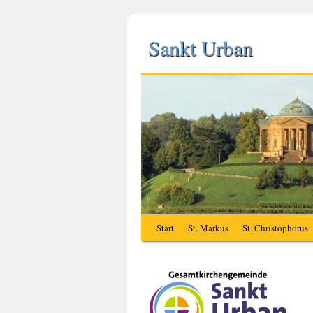
Sankt Urban
Start
St. Markus
St. Christophorus