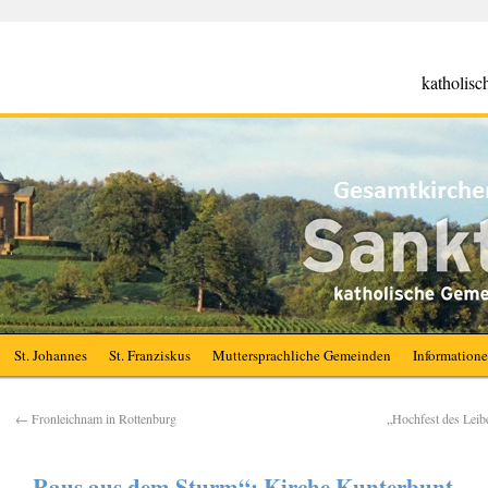
katholis
St. Johannes
St. Franziskus
Muttersprachliche Gemeinden
Information
←
Fronleichnam in Rottenburg
„Hochfest des Leib
„Raus aus dem Sturm“: Kirche Kunterbunt