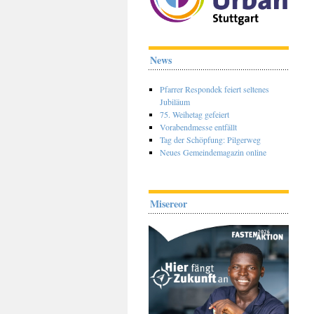
News
Pfarrer Respondek feiert seltenes
Jubiläum
75. Weihetag gefeiert
Vorabendmesse entfällt
Tag der Schöpfung: Pilgerweg
Neues Gemeindemagazin online
Misereor