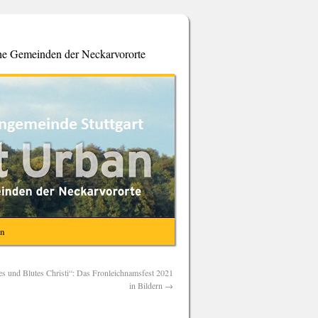
che Gemeinden der Neckarvororte
en
es und Blutes Christi“: Das Fronleichnamsfest 2021
in Bildern
→