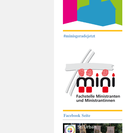
#minisgeradejetzt
Facebook Seite