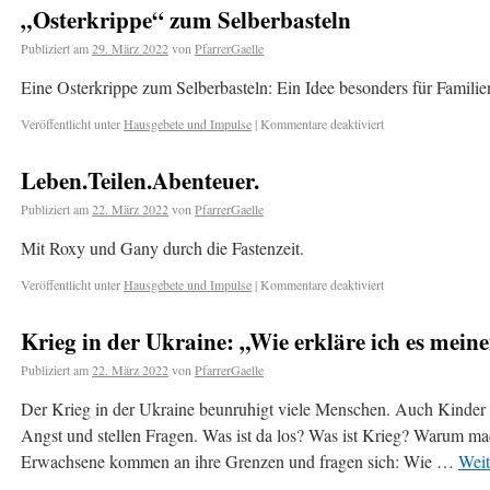
„Osterkrippe“ zum Selberbasteln
Publiziert am
29. März 2022
von
PfarrerGaelle
Eine Osterkrippe zum Selberbasteln: Ein Idee besonders für Familien,
Veröffentlicht unter
Hausgebete und Impulse
|
Kommentare deaktiviert
Leben.Teilen.Abenteuer.
Publiziert am
22. März 2022
von
PfarrerGaelle
Mit Roxy und Gany durch die Fastenzeit.
Veröffentlicht unter
Hausgebete und Impulse
|
Kommentare deaktiviert
Krieg in der Ukraine: „Wie erkläre ich es mei
Publiziert am
22. März 2022
von
PfarrerGaelle
Der Krieg in der Ukraine beunruhigt viele Menschen. Auch Kinder
Angst und stellen Fragen. Was ist da los? Was ist Krieg? Warum 
Erwachsene kommen an ihre Grenzen und fragen sich: Wie …
Weit