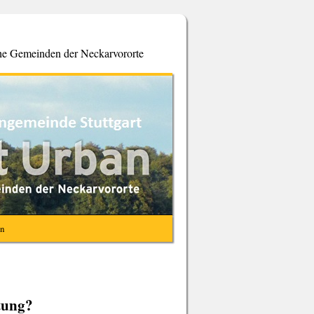
che Gemeinden der Neckarvororte
en
tung?