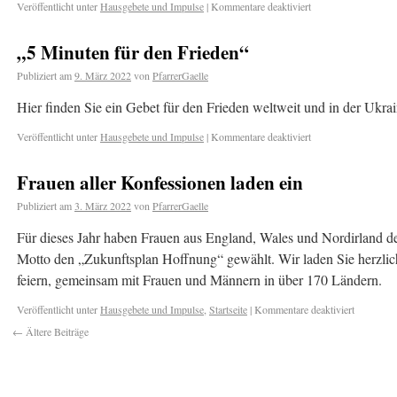
Veröffentlicht unter
Hausgebete und Impulse
|
Kommentare deaktiviert
„5 Minuten für den Frieden“
Publiziert am
9. März 2022
von
PfarrerGaelle
Hier finden Sie ein Gebet für den Frieden weltweit und in der Ukra
Veröffentlicht unter
Hausgebete und Impulse
|
Kommentare deaktiviert
Frauen aller Konfessionen laden ein
Publiziert am
3. März 2022
von
PfarrerGaelle
Für dieses Jahr haben Frauen aus England, Wales und Nordirland den
Motto den „Zukunftsplan Hoffnung“ gewählt. Wir laden Sie herzlich 
feiern, gemeinsam mit Frauen und Männern in über 170 Ländern.
Veröffentlicht unter
Hausgebete und Impulse
,
Startseite
|
Kommentare deaktiviert
←
Ältere Beiträge