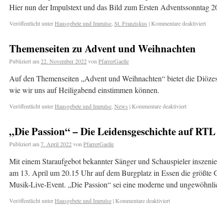
Hier nun der Impulstext und das Bild zum Ersten Adventssonntag 2
Veröffentlicht unter
Hausgebete und Impulse
,
St. Franziskus
|
Kommentare deaktiviert
Themenseiten zu Advent und Weihnachten
Publiziert am
22. November 2022
von
PfarrerGaelle
Auf den Themenseiten „Advent und Weihnachten“ bietet die Diözese
wie wir uns auf Heiligabend einstimmen können.
Veröffentlicht unter
Hausgebete und Impulse
,
News
|
Kommentare deaktiviert
„Die Passion“ – Die Leidensgeschichte auf RTL
Publiziert am
7. April 2022
von
PfarrerGaelle
Mit einem Staraufgebot bekannter Sänger und Schauspieler inszeni
am 13. April um 20.15 Uhr auf dem Burgplatz in Essen die größte Ge
Musik-Live-Event. „Die Passion“ sei eine moderne und ungewöhn
Veröffentlicht unter
Hausgebete und Impulse
|
Kommentare deaktiviert