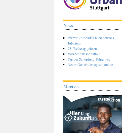
News
Pfarrer Respondek feiert seltenes
Jubiläum
75. Weihetag gefeiert
Vorabendmesse entfällt
Tag der Schöpfung: Pilgerweg
Neues Gemeindemagazin online
Misereor