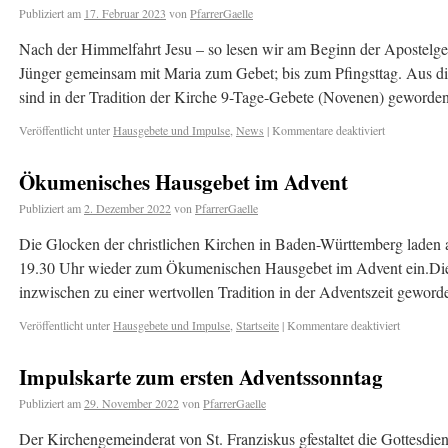
Publiziert am
17. Februar 2023
von
PfarrerGaelle
Nach der Himmelfahrt Jesu – so lesen wir am Beginn der Apostelge
Jünger gemeinsam mit Maria zum Gebet; bis zum Pfingsttag. Aus di
sind in der Tradition der Kirche 9-Tage-Gebete (Novenen) geword
Veröffentlicht unter
Hausgebete und Impulse
,
News
|
Kommentare deaktiviert
Ökumenisches Hausgebet im Advent
Publiziert am
2. Dezember 2022
von
PfarrerGaelle
Die Glocken der christlichen Kirchen in Baden-Württemberg lade
19.30 Uhr wieder zum Ökumenischen Hausgebet im Advent ein.Dies
inzwischen zu einer wertvollen Tradition in der Adventszeit geword
Veröffentlicht unter
Hausgebete und Impulse
,
Startseite
|
Kommentare deaktiviert
Impulskarte zum ersten Adventssonntag
Publiziert am
29. November 2022
von
PfarrerGaelle
Der Kirchengemeinderat von St. Franziskus gfestaltet die Gottesdie