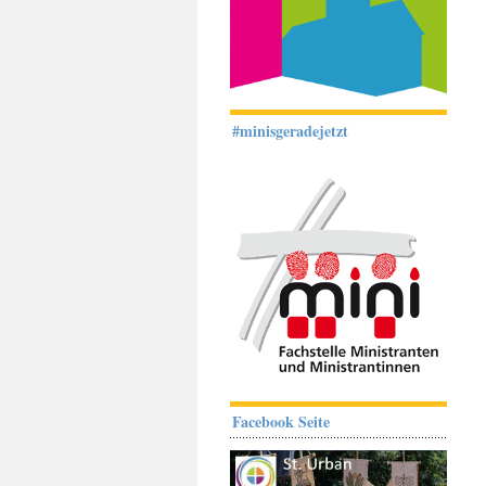
#minisgeradejetzt
Facebook Seite