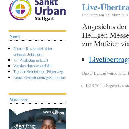
Live-Übertr
Publiziert am
23. März 202
Angesichts der
Heiligen Messe
News
zur Mitfeier vi
Pfarrer Respondek feiert
seltenes Jubiläum
Liveübertra
75. Weihetag gefeiert
Vorabendmesse entfällt
Tag der Schöpfung: Pilgerweg
Dieser Beitrag wurde unter
Neues Gemeindemagazin online
←
KGR-Wahl: Ergebnisse ste
Misereor