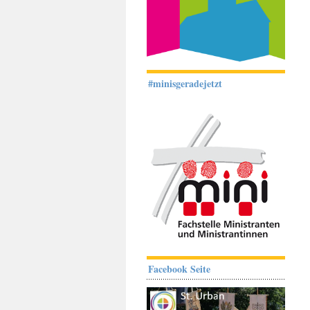
#minisgeradejetzt
Facebook Seite