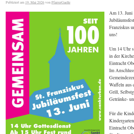
Publiziert am
19. Mai 2026
von
PfarrerGaelle
Am 13. Juni i
Jubiläumsfes
Franziskus u
uns!
Um 14 Uhr st
in der Kirche
Eintracht Obe
Im Anschluss
Gemeindezen
Waffeln aus 
Grill, Selbs
Getränke- un
Für die Kinde
Kindergarten
Eintracht Ob