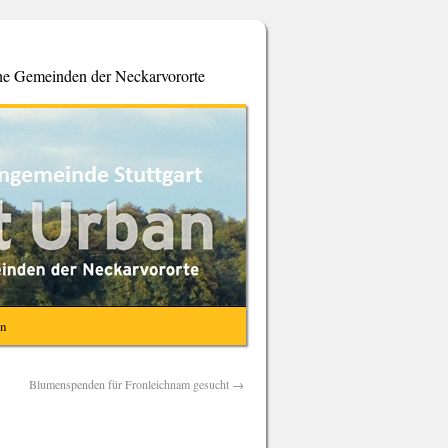
che Gemeinden der Neckarvororte
en
Blumenspenden für Fronleichnam gesucht
→