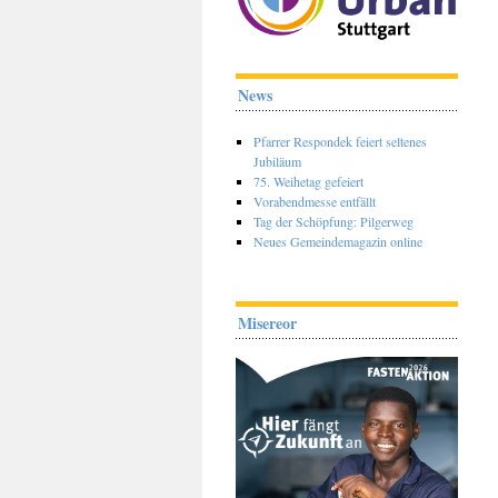
News
Pfarrer Respondek feiert seltenes
Jubiläum
75. Weihetag gefeiert
Vorabendmesse entfällt
Tag der Schöpfung: Pilgerweg
Neues Gemeindemagazin online
Misereor