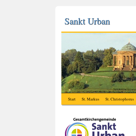
Sankt Urban
Start
St. Markus
St. Christophorus