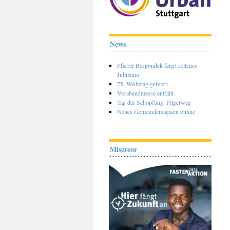
News
Pfarrer Respondek feiert seltenes
Jubiläum
75. Weihetag gefeiert
Vorabendmesse entfällt
Tag der Schöpfung: Pilgerweg
Neues Gemeindemagazin online
Misereor