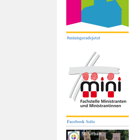
#minisgeradejetzt
Facebook Seite