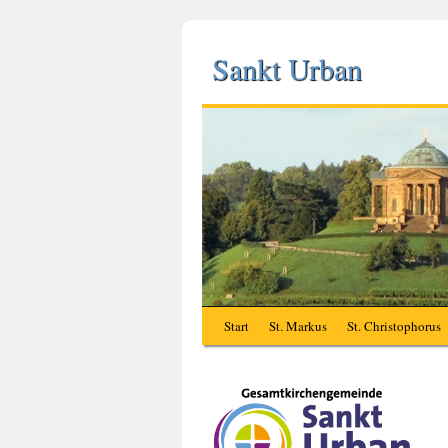
Sankt Urban
Start
St. Markus
St. Christophorus