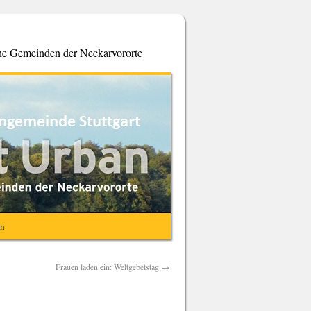
che Gemeinden der Neckarvororte
en
Frauen laden ein: Weltgebetstag
→