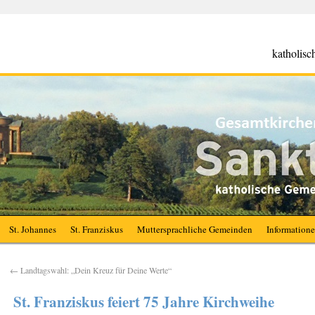
katholis
St. Johannes
St. Franziskus
Muttersprachliche Gemeinden
Information
←
Landtagswahl: „Dein Kreuz für Deine Werte“
St. Franziskus feiert 75 Jahre Kirchweihe