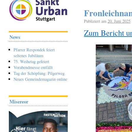
Fronleichnam
Publiziert am
20. Juni 2025
Zum Bericht un
News
Pfarrer Respondek feiert
seltenes Jubiläum
75. Weihetag gefeiert
Vorabendmesse entfällt
Tag der Schöpfung: Pilgerweg
Neues Gemeindemagazin online
Misereor