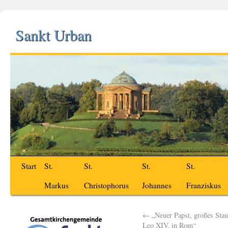
Sankt Urban
Start
St.
St.
St.
St.
Markus
Christophorus
Johannes
Franziskus
←
„Neuer Papst, großes Staun
Leo XIV. in Rom“