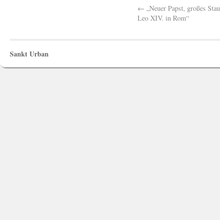
←
„Neuer Papst, großes Staun
Leo XIV. in Rom“
Sankt Urban