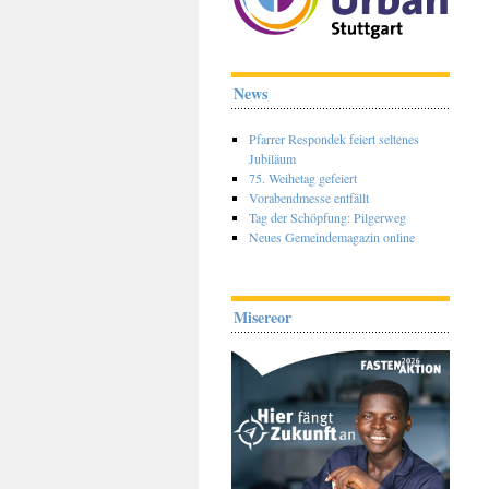
News
Pfarrer Respondek feiert seltenes
Jubiläum
75. Weihetag gefeiert
Vorabendmesse entfällt
Tag der Schöpfung: Pilgerweg
Neues Gemeindemagazin online
Misereor