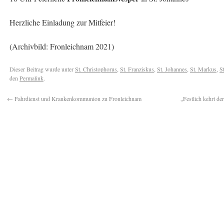
Herzliche Einladung zur Mitfeier!
(Archivbild: Fronleichnam 2021)
Dieser Beitrag wurde unter
St. Christophorus
,
St. Franziskus
,
St. Johannes
,
St. Markus
,
St
den
Permalink
.
←
Fahrdienst und Krankenkommunion zu Fronleichnam
„Festlich kehrt de