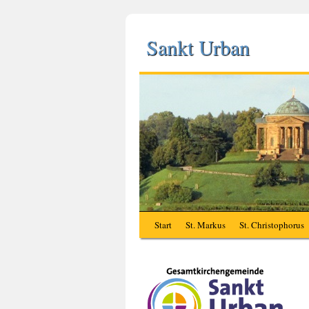
Sankt Urban
Start
St. Markus
St. Christophorus