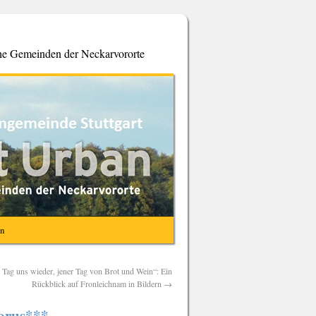
che Gemeinden der Neckarvororte
en
r Tag uns wieder, jener Tag von Brot und Wein“: Ein
Rückblick auf Fronleichnam in Bildern
→
horus***