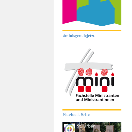
#minisgeradejetzt
Facebook Seite