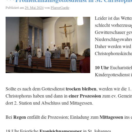
Publiziert am
29. Mai 2024
von
PfarrerGaelle
Leider ist das Wett
schlecht vorherzusa
Gewitterschauer ge
Niederschlagswahrsch
Daher werden wird d
Christophoruskirch
10 Uhr
Eucharistief
Kindergottesdienst 
trocken bleiben
Sollte es nach dem Gottesdienst
, werden wir die 1.
einer Prozession
Christophorus haben und dann in
zum ev. Gemeind
dort 2. Station und Abschluss und Mittagessen.
Regen
Mittagessen
Bei
entfällt die Prozession; Einladung zum
ins 
Fronleichnamsvesper
18 Uhr Feierliche
in St. Johannes