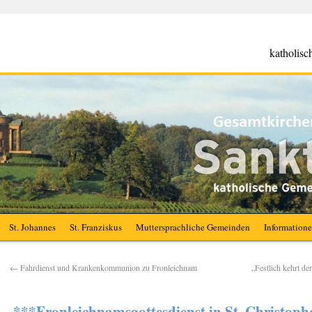
katholis
St. Johannes
St. Franziskus
Muttersprachliche Gemeinden
Information
←
Fahrdienst und Krankenkommunion zu Fronleichnam
„Festlich kehrt de
***Fronleichnamsgottesdienst in St. Christop