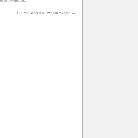
auf den
Permalink
.
Ökumenischer Kreuzweg in Wangen
→