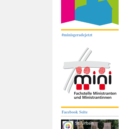
#minisgeradejetzt
Facebook Seite