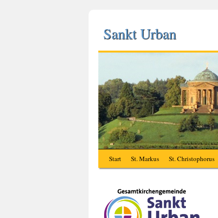
Sankt Urban
Start
St. Markus
St. Christophorus