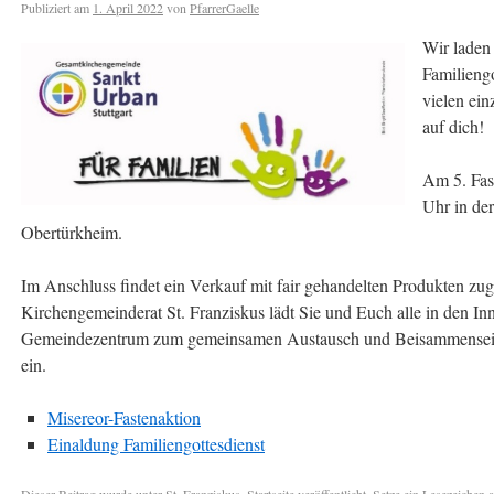
Publiziert am
1. April 2022
von
PfarrerGaelle
Wir laden 
Familieng
vielen ein
auf dich!
Am 5. Fas
Uhr in der
Obertürkheim.
Im Anschluss findet ein Verkauf mit fair gehandelten Produkten zug
Kirchengemeinderat St. Franziskus lädt Sie und Euch alle in den I
Gemeindezentrum zum gemeinsamen Austausch und Beisammensein
ein.
Misereor-Fastenaktion
Einaldung Familiengottesdienst