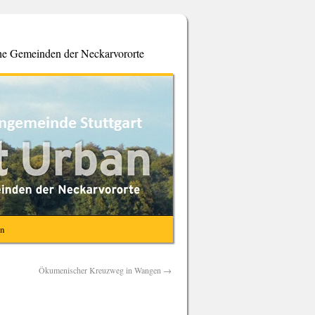
che Gemeinden der Neckarvororte
en
Ökumenischer Kreuzweg in Wangen
→