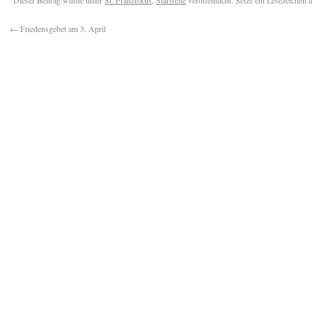
Dieser Beitrag wurde unter
St. Franziskus
,
Startseite
veröffentlicht. Setze ein Lesezeichen 
←
Friedensgebet am 3. April