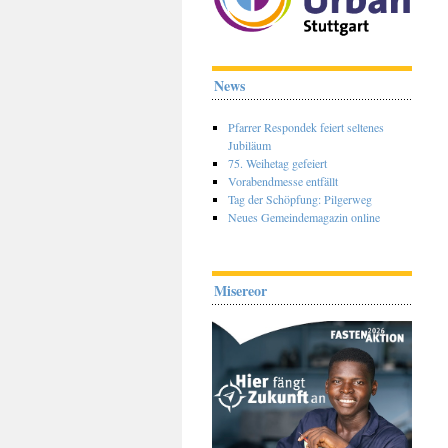
News
Pfarrer Respondek feiert seltenes
Jubiläum
75. Weihetag gefeiert
Vorabendmesse entfällt
Tag der Schöpfung: Pilgerweg
Neues Gemeindemagazin online
Misereor