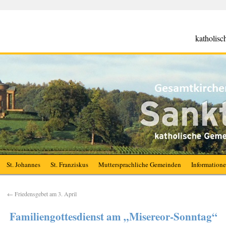
katholis
St. Johannes
St. Franziskus
Muttersprachliche Gemeinden
Information
←
Friedensgebet am 3. April
Familiengottesdienst am „Misereor-Sonntag“