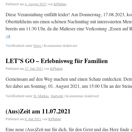
Publiziert am
4. August 2023
von
KPhilipp
Diese Veranstaltung entfällt leider! Am Donnerstag, 17.08.2023, 
Obertürkheim um einen schönen Nachmittag mit interessierten Mens
bereits um 11:30 Uhr, da die Malteser eine Verkostung „Essen auf
→
Veröffentlicht unter
News
|
Kommentare deaktiviert
LET’S GO – Erlebnisweg für Familien
Publiziert am
27. Juli 2021
von
KPhilipp
Gemeinsam auf den Weg machen und einen Schatz entdecken: Dein
Sei dabei am Sonntag, 01. August 2021, um 15:00 Uhr an der Stein
Veröffentlicht unter
St. Markus
,
Startseite
|
Kommentare deaktiviert
(Aus)Zeit am 11.07.2021
Publiziert am
8. Juli 2021
von
KPhilipp
Eine neue (Aus)Zeit nur für dich, für den Geist und das Herz find