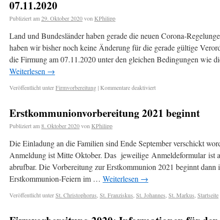
07.11.2020
Publiziert am
29. Oktober 2020
von
KPhilipp
Land und Bundesländer haben gerade die neuen Corona-Regelungen 
haben wir bisher noch keine Änderung für die gerade gültige Vero
die Firmung am 07.11.2020 unter den gleichen Bedingungen wie di
Weiterlesen
→
Veröffentlicht unter
Firmvorbereitung
|
Kommentare deaktiviert
Erstkommunionvorbereitung 2021 beginnt
Publiziert am
8. Oktober 2020
von
KPhilipp
Die Einladung an die Familien sind Ende September verschickt wor
Anmeldung ist Mitte Oktober. Das jeweilige Anmeldeformular ist 
abrufbar. Die Vorbereitung zur Erstkommunion 2021 beginnt dann 
Erstkommunion-Feiern im …
Weiterlesen
→
Veröffentlicht unter
St. Christophorus
,
St. Franziskus
,
St. Johannes
,
St. Markus
,
Startseite