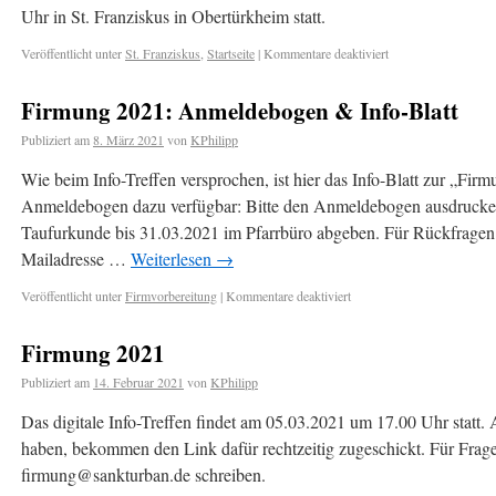
Uhr in St. Franziskus in Obertürkheim statt.
Veröffentlicht unter
St. Franziskus
,
Startseite
|
Kommentare deaktiviert
Firmung 2021: Anmeldebogen & Info-Blatt
Publiziert am
8. März 2021
von
KPhilipp
Wie beim Info-Treffen versprochen, ist hier das Info-Blatt zur „Fir
Anmeldebogen dazu verfügbar: Bitte den Anmeldebogen ausdrucken
Taufurkunde bis 31.03.2021 im Pfarrbüro abgeben. Für Rückfragen et
Mailadresse …
Weiterlesen
→
Veröffentlicht unter
Firmvorbereitung
|
Kommentare deaktiviert
Firmung 2021
Publiziert am
14. Februar 2021
von
KPhilipp
Das digitale Info-Treffen findet am 05.03.2021 um 17.00 Uhr statt. A
haben, bekommen den Link dafür rechtzeitig zugeschickt. Für Frage
firmung@sankturban.de schreiben.