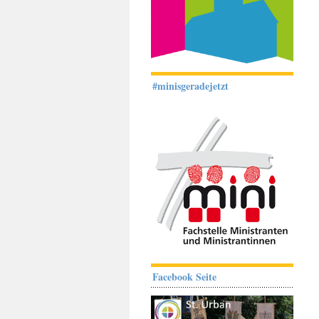
#minisgeradejetzt
Facebook Seite