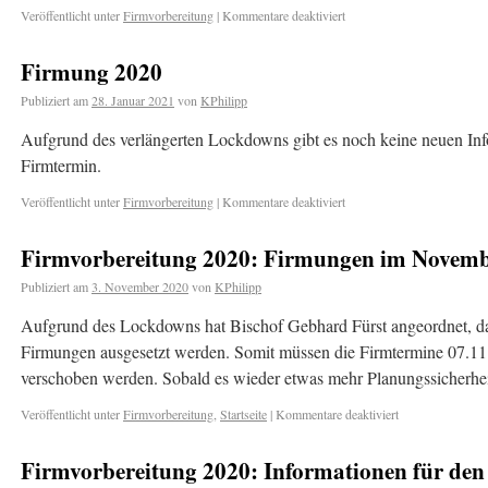
Veröffentlicht unter
Firmvorbereitung
|
Kommentare deaktiviert
Firmung 2020
Publiziert am
28. Januar 2021
von
KPhilipp
Aufgrund des verlängerten Lockdowns gibt es noch keine neuen In
Firmtermin.
Veröffentlicht unter
Firmvorbereitung
|
Kommentare deaktiviert
Firmvorbereitung 2020: Firmungen im Novembe
Publiziert am
3. November 2020
von
KPhilipp
Aufgrund des Lockdowns hat Bischof Gebhard Fürst angeordnet, da
Firmungen ausgesetzt werden. Somit müssen die Firmtermine 07.11
verschoben werden. Sobald es wieder etwas mehr Planungssicherhei
Veröffentlicht unter
Firmvorbereitung
,
Startseite
|
Kommentare deaktiviert
Firmvorbereitung 2020: Informationen für den