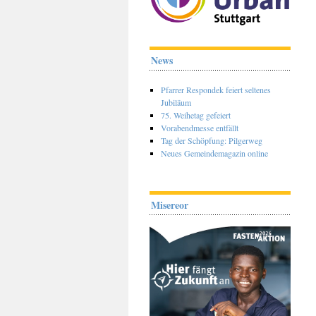
News
Pfarrer Respondek feiert seltenes
Jubiläum
75. Weihetag gefeiert
Vorabendmesse entfällt
Tag der Schöpfung: Pilgerweg
Neues Gemeindemagazin online
Misereor