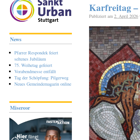
Karfreitag –
Publiziert am
2. April 2026
News
Pfarrer Respondek feiert
seltenes Jubiläum
75. Weihetag gefeiert
Vorabendmesse entfällt
Tag der Schöpfung: Pilgerweg
Neues Gemeindemagazin online
Misereor