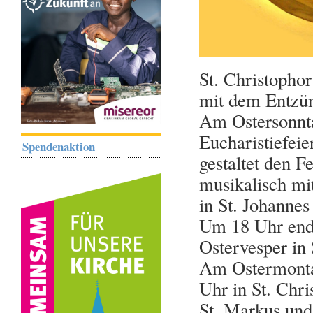
St. Christopho
mit dem Entzün
Am Ostersonnta
Eucharistiefeie
Spendenaktion
gestaltet den F
musikalisch mit
in St. Johannes
Um 18 Uhr ende
Ostervesper in
Am Ostermontag
Uhr in St. Chri
St. Markus und 