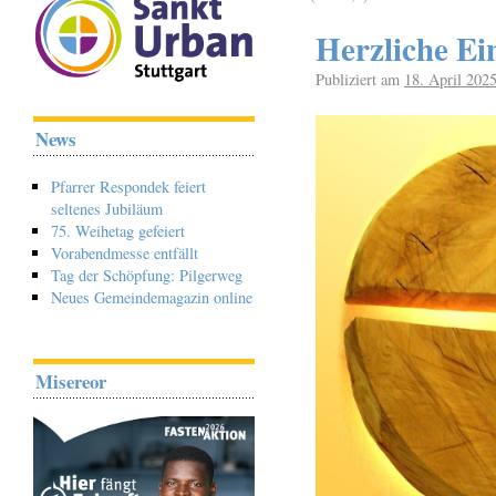
Herzliche Ei
Publiziert am
18. April 202
News
Pfarrer Respondek feiert
seltenes Jubiläum
75. Weihetag gefeiert
Vorabendmesse entfällt
Tag der Schöpfung: Pilgerweg
Neues Gemeindemagazin online
Misereor