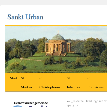
Sankt Urban
Start
St.
St.
St.
St.
Markus
Christophorus
Johannes
Franziskus
←
„In deine Hand lege ich vo
(Ps 31,6)