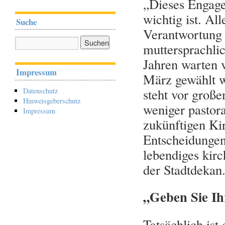
„Dieses Engage
wichtig ist. Al
Suche
Verantwortung 
muttersprachli
Jahren warten 
Impressum
März gewählt w
steht vor groß
Datenschutz
Hinweisgeberschutz
weniger pastor
Impressum
zukünftigen Ki
Entscheidungen
lebendiges kirc
der Stadtdekan
„Geben Sie I
Tatsächlich ist