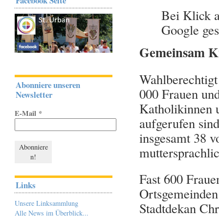
Facebook Seite
Bei Klick 
Google ges
Gemeinsam Kir
Wahlberechtigt
Abonniere unseren
000 Frauen un
Newsletter
Katholikinnen 
E-Mail
*
aufgerufen sind
insgesamt 38 v
muttersprachl
Fast 600 Fraue
Links
Ortsgemeinden
Unsere Linksammlung
Stadtdekan Chri
Alle News im Überblick...