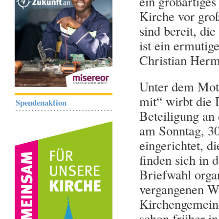
ein großartiges
Kirche vor gro
sind bereit, di
ist ein ermutig
Christian Herm
Unter dem Mott
mit“ wirbt die 
Spendenaktion
Beteiligung an
am Sonntag, 3
eingerichtet, 
finden sich in 
Briefwahl organ
vergangenen Wo
Kirchengemeind
schon früher in