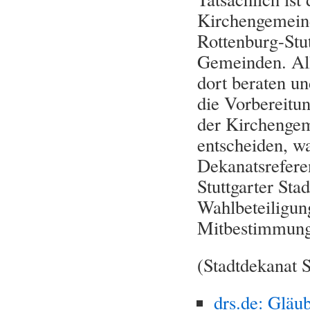
Kirchengemeind
Rottenburg-Stut
Gemeinden. Al
dort beraten u
die Vorbereitu
der Kirchengem
entscheiden, wa
Dekanatsrefere
Stuttgarter Sta
Wahlbeteiligun
Mitbestimmung.
(Stadtdekanat S
drs.de: Gläub