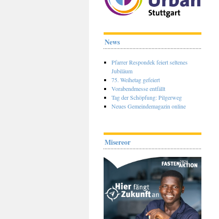
News
Pfarrer Respondek feiert seltenes
Jubiläum
75. Weihetag gefeiert
Vorabendmesse entfällt
Tag der Schöpfung: Pilgerweg
Neues Gemeindemagazin online
Misereor