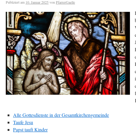
Publiziert am
10. Januar 2025
von
PfarrerGaelle
Alle Gottesdienste in der Gesamtkirchengemeinde
Taufe Jesu
Papst tauft Kinder