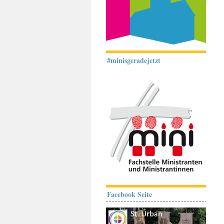
#minisgeradejetzt
Facebook Seite