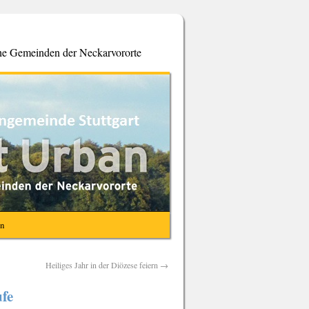
che Gemeinden der Neckarvororte
en
Heiliges Jahr in der Diözese feiern
→
fe