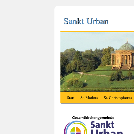
Sankt Urban
Start
St. Markus
St. Christophorus