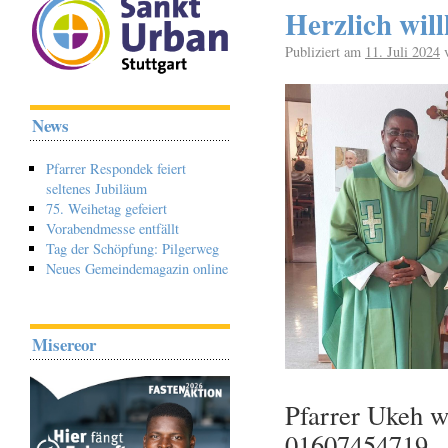
Herzlich wil
Publiziert am
11. Juli 2024
News
Pfarrer Respondek feiert
seltenes Jubiläum
75. Weihetag gefeiert
Vorabendmesse entfällt
Tag der Schöpfung: Pilgerweg
Neues Gemeindemagazin online
Misereor
Pfarrer Ukeh w
01607454719.