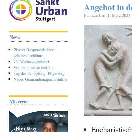
Angebot in d
Publiziert am
1. März 2023
News
Pfarrer Respondek feiert
seltenes Jubiläum
75. Weihetag gefeiert
Vorabendmesse entfällt
Tag der Schöpfung: Pilgerweg
Neues Gemeindemagazin online
Misereor
Eucharistisc