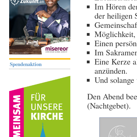
Im Hören der
der heiligen
Gemeinschaft
Möglichkeit, 
Einen persön
Im Sakramen
Eine Kerze a
Spendenaktion
anzünden.
Und solange v
Den Abend bee
(Nachtgebet).