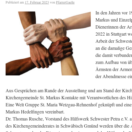
Publiziert am
17. Februar 2023
von
PfarrerGaelle
In den Jahren vor 
Markus und Einzel
Dienerinnen der Ar
2022 in Stuttgart w
Arbeit der Schwest
an die damalige Ge
die damit verbunde
zum Aufbau von übe
Ärmsten der Armen 
der Abendmesse ein
Aus Gesprächen am Rande der Ausstellung und am Stand der Kirch
Kirchengemeinde St. Markus Kontakte mit Verantwortlichen des Hil
Eine Welt Gruppe St. Maria Wetzgau-Rehnenhof geknüpft und eine I
Markus Hedelfingen vereinbart.
Dr. Thomas Rusche, Vorstand des Hilfswerk Schwester Petra e.V. au
des Kirchengemeinderates in Schwäbisch Gmünd werden über die 