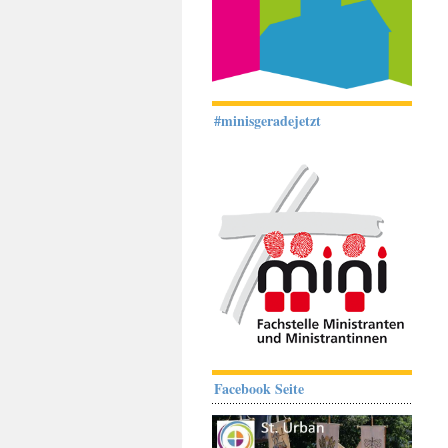
#minisgeradejetzt
Facebook Seite