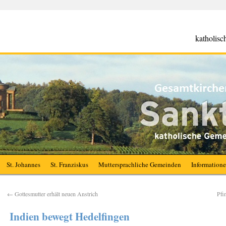
katholis
St. Johannes
St. Franziskus
Muttersprachliche Gemeinden
Information
←
Gottesmutter erhält neuen Anstrich
Pfi
Indien bewegt Hedelfingen