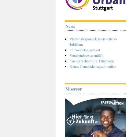
News
Pfarrer Respondek feiert seltenes
Jubiläum
75. Weihetag gefeiert
Vorabendmesse entfällt
Tag der Schöpfung: Pilgerweg
Neues Gemeindemagazin online
Misereor