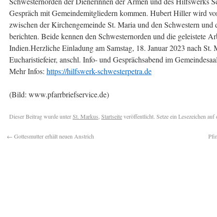
Schwesternorden der Dienerinnen der Armen und des Hilfswerks Sc
Gespräch mit Gemeindemitgliedern kommen. Hubert Hiller wird von 
zwischen der Kirchengemeinde St. Maria und den Schwestern und 
berichten. Beide kennen den Schwesternorden und die geleistete Ar
Indien.Herzliche Einladung am Samstag, 18. Januar 2023 nach St.
Eucharistiefeier, anschl. Info- und Gesprächsabend im Gemeindesaal
Mehr Infos:
https://hilfswerk-schwesterpetra.de
(Bild: www.pfarrbriefservice.de)
Dieser Beitrag wurde unter
St. Markus
,
Startseite
veröffentlicht. Setze ein Lesezeichen auf
←
Gottesmutter erhält neuen Anstrich
Pfi