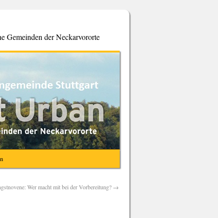
che Gemeinden der Neckarvororte
en
ngstnovene: Wer macht mit bei der Vorbereitung?
→