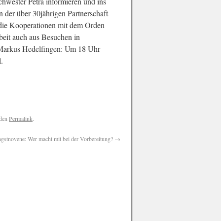
hwester Petra informieren und ins
der über 30jährigen Partnerschaft
die Kooperationen mit dem Orden
beit auch aus Besuchen in
 Markus Hedelfingen: Um 18 Uhr
.
 den
Permalink
.
ngstnovene: Wer macht mit bei der Vorbereitung?
→