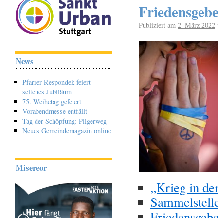
Friedensgebe
Publiziert am
2. März 2022
News
Pfarrer Respondek feiert
seltenes Jubiläum
75. Weihetag gefeiert
Vorabendmesse entfällt
Tag der Schöpfung: Pilgerweg
Neues Gemeindemagazin online
Misereor
„Krieg in d
Sammelstell
Friedensgebet