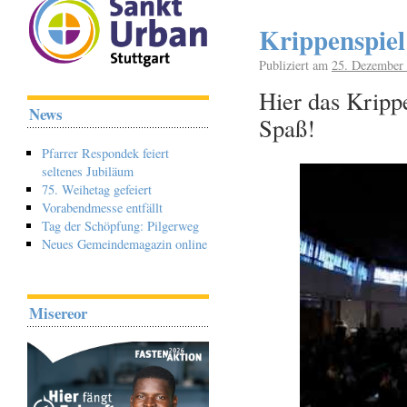
Krippenspiel
Publiziert am
25. Dezember
Hier das Kripp
News
Spaß!
Pfarrer Respondek feiert
seltenes Jubiläum
75. Weihetag gefeiert
Vorabendmesse entfällt
Tag der Schöpfung: Pilgerweg
Neues Gemeindemagazin online
Misereor