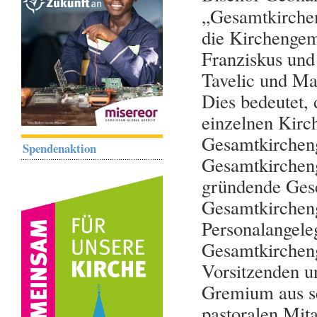
„Gesamtkirchen
die Kirchengeme
Franziskus und
Tavelic und Ma
Dies bedeutet,
einzelnen Kirc
Gesamtkircheng
Spendenaktion
Gesamtkircheng
gründende Gesc
Gesamtkircheng
Personalangeleg
Gesamtkircheng
Vorsitzenden u
Gremium aus se
pastoralen Mit