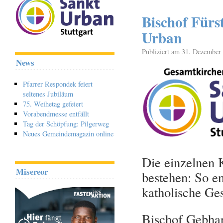
Bischof Fürs
Urban
Publiziert am
31. Dezember
News
Pfarrer Respondek feiert
seltenes Jubiläum
75. Weihetag gefeiert
Vorabendmesse entfällt
Tag der Schöpfung: Pilgerweg
Neues Gemeindemagazin online
Die einzelnen 
Misereor
bestehen: So e
katholische Ge
Bischof Gebhar